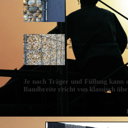
Trotz der geringen Breite von 4 
aufgrund der feinen Füllkörnung
Je nach Träger und Füllung kann e
Bandbreite reicht von klassisch üb
Beispie