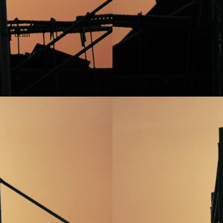
chter beim
.