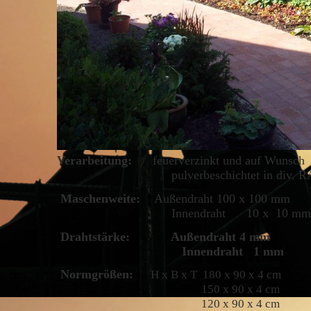
Verarbeitung:
feuerverzinkt und auf Wunsch
pulverbeschichtet in div. RAL
Maschenweite:
Außendraht 100 x 100 mm
Innendraht 10 x 10 mm
Drahtstärke: Außendraht 4 mm
Innendraht 1 mm
Normgrößen:
H x B x T 180 x 90 x 4 cm
150 x 90 x 4 cm
120 x 90 x 4 cm