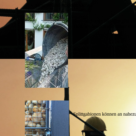
elegante und moderne Optik
Zum leichteren Befüllen gibt es
Befüllen benutzt und später ein
Splittgabionen können an nahezu 