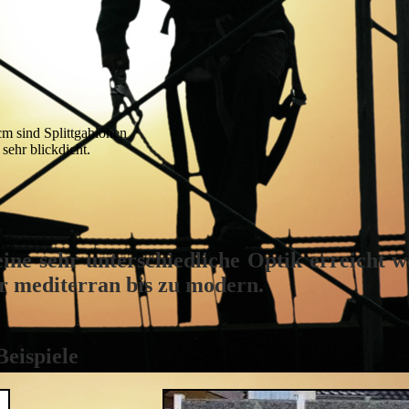
cm sind Splittgabionen
 sehr blickdicht.
ine sehr unterschiedliche Optik erreicht w
er mediterran bis zu modern.
le