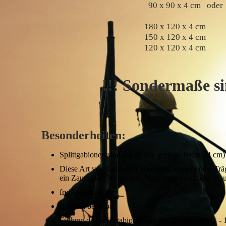
90 x 90 x 4 cm oder
180 x 120 x 4 cm
150 x 120 x 4 cm
120 x 120 x 4 cm
!!! Sondermaße sind a
Besonderheiten:
Splittgabionen sind durch Ihre geringe Breite (4 cm) 
Diese Art von Gabionen benötigen immer einen Träg
ein Zaun, eine Wand, eine Natursteinwand oder Hau
frei kombinierbar
sparsam befüllbar
Füllung der Splittgabionen mit 8 - 16 mm oder 11 