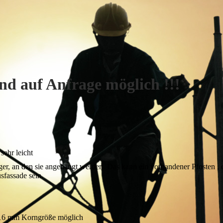
uf Anfrage möglich !!!
sehr leicht
er, an den sie angehängt werden. Das kann ein vorhandener Pfosten , 
sfassade sein.
- 16 mm Korngröße möglich