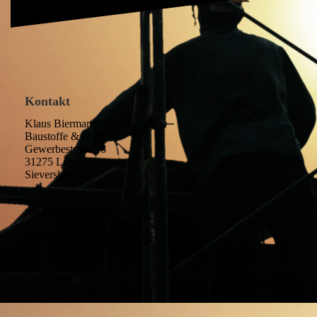
Kontakt
Klaus Biermann GmbH
Baustoffe & Holz
Gewerbestraße 18
31275 Lehrte-
Sievershausen
Tel: 0 51 75 - 40 71
Fax: 0 51 75 - 40 09
info@biermann-baustoffe.de