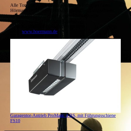
Alle Tor- und Antriebskomponenten werden bei Firma
Hörmann selbst entwickelt und produziert. Langzeittests
unter realen Bedingungen sorgen für ausgereifte
Serienprodukte in Hörmann Qualität.
Mehr Informationen dazu sehen sie auch
unter:
www.hoermann.de
Garagentor-Antrieb ProMatic 4 BS, mit Führungsschiene
FS10