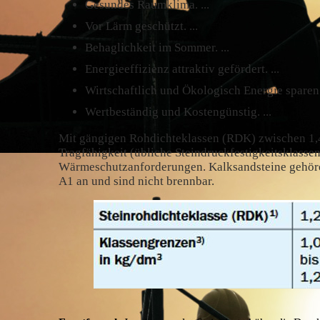
Gesundes Raumklima. ...
Vor Lärm geschützt. ...
Behaglichkeit im Sommer. ...
Energieeffizienz attraktiv gefördert. ...
Wirtschaftlich und Ökologisch Energie sparen. 
Wertbeständig und Kostengünstig. ...
Mit gängigen Rohdichteklassen (RDK) zwischen 1,4 
Tragfähigkeit (übliche Steindruckfestigkeitsklassen
Wärmeschutzanforderungen. Kalksandsteine gehöre
A1 an und sind nicht brennbar.