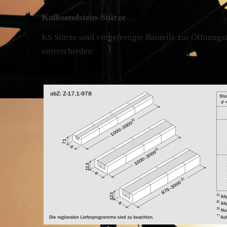
Kalksandstein-Stürze
KS Stürze sind vorgefertigte Bauteile zur Öffnung
unterschieden: