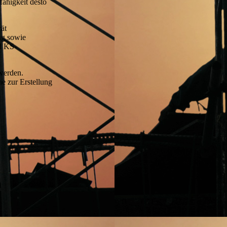
fähigkeit desto
rät
ng sowie
d KS-
 werden.
ne zur Erstellung