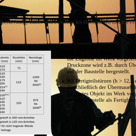
süberdeckung. Dabei wird zwischen KS Flachstürzen und KS-Fert
Bei KS Flachstürzen (h < 12,5
die Zugzone im Werk vorgefert
Druckzone wird z.B. durch Ü
auf der Baustelle hergestellt.
KS Fertigteilstürzen (h > 12,5
einschließlich der Übermauerun
konkretes Objekt im Werk vorg
auf der Baustelle als Fertigbaut