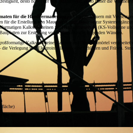
festigkeit, desto höher der Schalldämmwert, desto höher die Wärmeleit
maten für die Handvermauerung
und für das Mauern mit Ver
setzge
-
en für die Erstellung von Mauerwerk auch Bauteile zur Systemergänzu
leinformatigen Kalksandsteinen zur Handvermauerung (KS-Vollsteine un
Bauplatten zur Erstellung von schlanken nicht tragenden Wänden.
roßformatige Kalksandsteine, da diese mit Dünnbettmörtel verarbeitet
die Verlegung von Elektroinstallation ohne Schlitzen und Fräsen. Stei
rfläche)
rfläche)