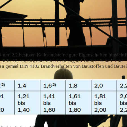
...
und 2,2 besitzen Kalksandsteine gute Eigenschaften hinsichtl
 SFK: 12, 16, 20), aber auch in Bezug auf Brand-, Schall- und
n gemäß DIN 4102 Brandverhalten von Baustoffen und Bauteil