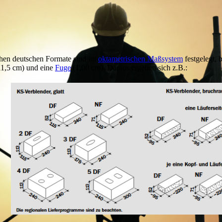
schen deutschen Formate sind im
oktametrischen Maßsystem
festgelegt, 
11,5 cm) und eine
Fuge
(1,00 cm). Daraus ergeben sich z.B.: