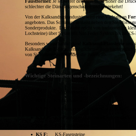
Faustformel:
Je schwerer der Stein desto höher die Druck
schlechter die Dämmeigenschaften und umgekehrt!
Von der Kalksandsteinindustrie wird eine Vielzahl an
For
angeboten. Das Sortiment umfasst neben den Steinformat
Sonderprodukte. Die Palette reicht von traditionellen k
Lochsteine) über Steine mit Nut-Feder-System bis zu KS-
Besonders wirtschaftlich sind
Kalksand-Plansteine
und g
Kalksandstein-E-Steine ermöglichen – auch nachträglich – 
von Sichtmauerwerk runden die Palette ab.
Wichtige Steinarten und -bezeichnungen:
KS
: KS-Vollsteine
KS L
: KS-Lochsteine
KS P
: KS-Plansteine (Lochanteil ≤ 15% der Lage
KS LP
: KS-Plansteine (Lochanteil > 15% der Lage
KS-R
: KS-R-Blocksteine
KS F
: KS-Fasensteine