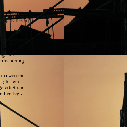
igteilstürzen
 cm) wird
igt; die
bermauerung
 cm) werden
g für ein
efertigt und
eil verlegt.