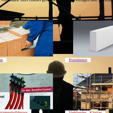
on
Porenbeton
parteneinführung
Verblender - Klinker