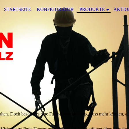
STARTSEITE
KONFIGURATOR
PRODUKTE
AKTIO
talten. Doch besonders eine Fassadenverkleidung muss mehr können, al
 Visitenkarte Ihres Hauses gerne behilflich.
Wir verfügen über jahrzehn