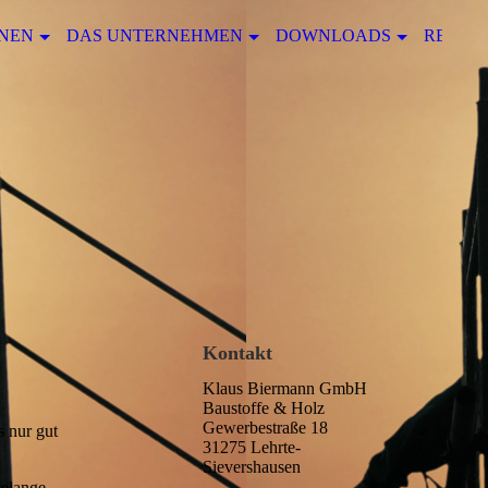
NEN
DAS UNTERNEHMEN
DOWNLOADS
REFER
Kontakt
Klaus Biermann GmbH
Baustoffe & Holz
Gewerbestraße 18
s nur gut
31275 Lehrte-
Sievershausen
telange