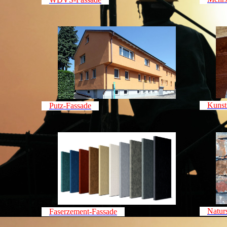
Kunst
Putz-Fassade
Natur
Faserzement-Fassade