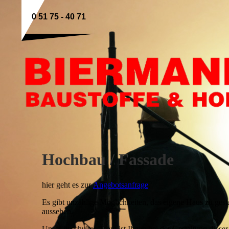
0 51 75 - 40 71
Hochbau / Fassade
hier geht es zur
Angebotsanfrage
.
Es gibt unzählige Möglichkeiten, das eigene Haus zu ges
aussehen.
Unser geschultes Team ist Ihnen bei der Gestaltung dieser