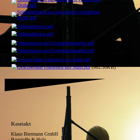
Draht.pdf
(1.03MB)
Spiralgabionen aus galvanisch verzinktem
Draht.pdf
(1.03MB)
Splittgabionen.pdf
(825.55KB)
Splittgabionen.pdf
(825.55KB)
Steinmauern aus Doppelstabmatten.pdf
(225.53KB)
Steinmauern aus Doppelstabmatten.pdf
(225.53KB)
Geschweißte Gabionen aus Stahl.pdf
(982.36KB)
Geschweißte Gabionen aus Stahl.pdf
(982.36KB)
Kontakt
Klaus Biermann GmbH
Baustoffe & Holz