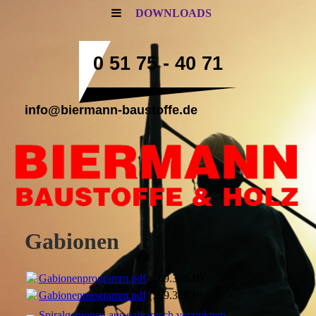
DOWNLOADS
0 51 75 - 40 71
info@biermann-baustoffe.de
Gabionen
Gabionenprogramm.pdf
(569.38KB)
Gabionenprogramm.pdf
(569.38KB)
Spiralgabionen aus galvanisch verzinktem