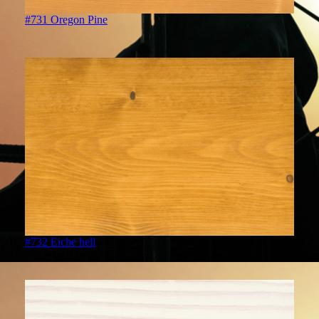
#731 Oregon Pine
#732 Eiche hell