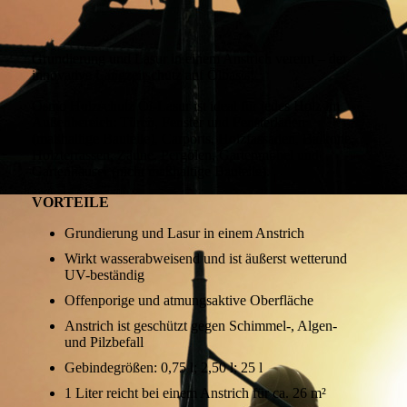
Grundierung und Lasur in einem Anstrich vereint – der
innovative Langzeitschutz auf Ölbasis!
Osmo Holzschutz Öl-Lasur ist ideal für jedes Holz im
Außenbereich: Türen, Fenster und Fensterläden
(maßhaltige Bauteile), Carports, Holzfassaden, Balkone,
Holzterrassen, Zäune, Pergolen, Gartenmöbel und
Gartenhäuser (nicht maßhaltige Bauteile).
VORTEILE
Grundierung und Lasur in einem Anstrich
Wirkt wasserabweisend und ist äußerst wetterund
UV-beständig
Offenporige und atmungsaktive Oberfläche
Anstrich ist geschützt gegen Schimmel-, Algen-
und Pilzbefall
Gebindegrößen: 0,75 l; 2,50 l; 25 l
1 Liter reicht bei einem Anstrich für ca. 26 m²