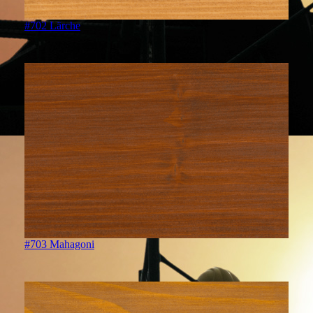
#702 Lärche
#703 Mahagoni