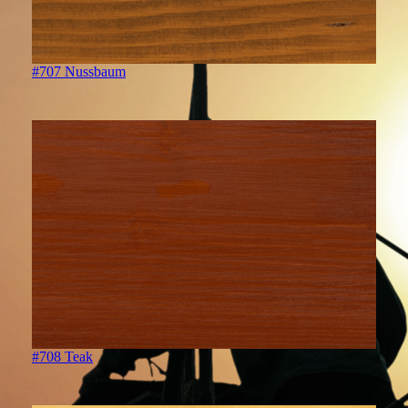
#707 Nussbaum
#708 Teak