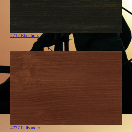
#712 Ebenholz
#727 Palisander