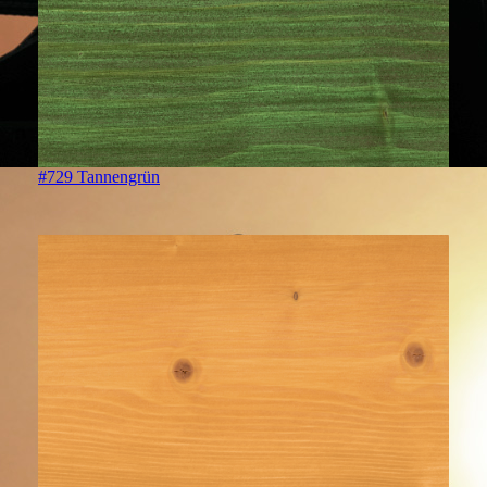
#729 Tannengrün