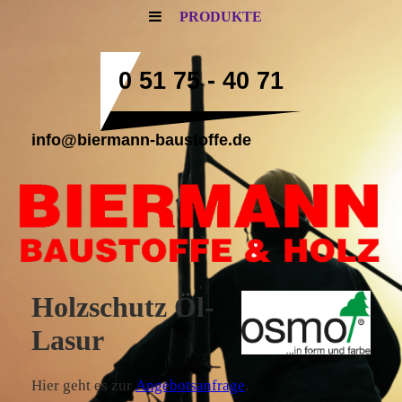
PRODUKTE
0 51 75 - 40 71
info@biermann-baustoffe.de
Holzschutz Öl-
Lasur
Hier geht es zur
Angebotsanfrage
.