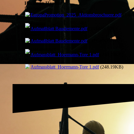
Hörmann Haustür
Prospekt
EuropaPromotion_2025_Aktionsbroschuere.pdf
(7.44
Fenster
Aufmaßblatt Bauelemente.pdf
(593.49KB)
Fenster
Aufmaßblatt Bauelemente.pdf
(593.49KB)
Garagentore
Aufmassblatt_Hoermann-Tore 1.pdf
(248.19KB)
Garagentore
Aufmassblatt_Hoermann-Tore 1.pdf
(248.19KB)