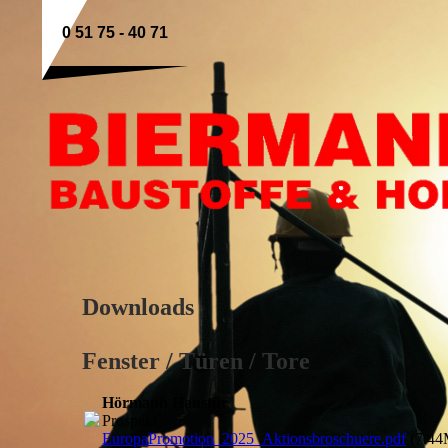
0 51 75 - 40 71
Downloads
Fenster / Türen / Tore
Hörmann Haustür
Prospekt
EuropaPromotion_2025_Aktionsbroschuere.pdf
(7.44