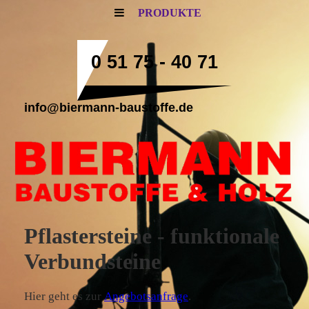
PRODUKTE
0 51 75 - 40 71
info@biermann-baustoffe.de
Pflastersteine - funktionale
Verbundsteine
Hier geht es zur
Angebotsanfrage
.