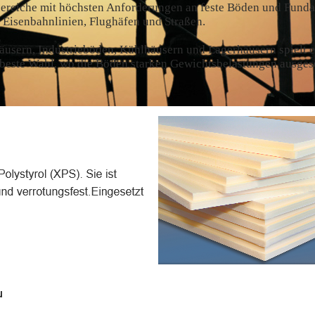
sbereiche mit höchsten Anforderungen an feste Böden und Fund
 Eisenbahnlinien, Flughäfen und Straßen.
sern, Industrieböden, Kühlhäusern und Lagerhäusern spielt 
e beste Wahl, wo die Böden starken Gewichtsbelastungen ausgese