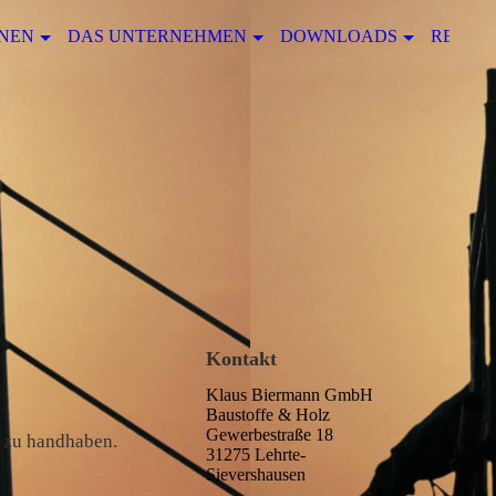
NEN
DAS UNTERNEHMEN
DOWNLOADS
REFER
Kontakt
Klaus Biermann GmbH
Baustoffe & Holz
Gewerbestraße 18
t zu handhaben.
31275 Lehrte-
Sievershausen