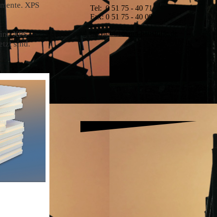
amente. XPS
Tel: 0 51 75 - 40 71
Fax: 0 51 75 - 40 09
info@biermann-baustoffe.de
eine XPS
tzt sind.