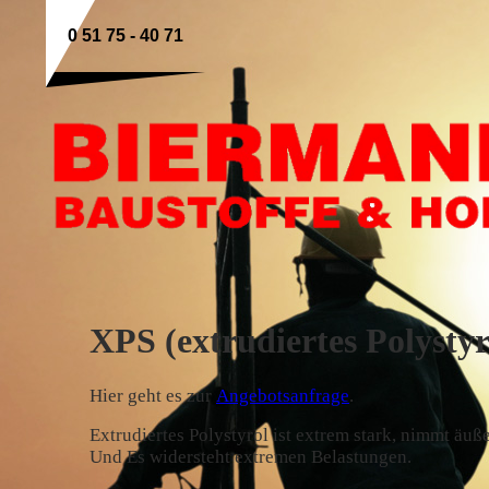
0 51 75 - 40 71
XPS (extrudiertes Polystyr
Hier geht es zur
Angebotsanfrage
.
Extrudiertes Polystyrol ist extrem stark, nimmt äuß
Und Es widersteht extremen Belastungen.