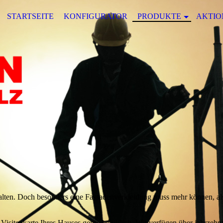
STARTSEITE
KONFIGURATOR
PRODUKTE
AKTIO
talten. Doch besonders eine Fassadenverkleidung muss mehr können, al
 Visitenkarte Ihres Hauses gerne behilflich.
Wir verfügen über jahrzehn