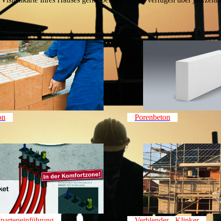
on
Porenbeton
parteneinführung
Verblender - Klinker