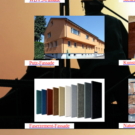
Kunst
Putz-Fassade
Natur
Faserzement-Fassade