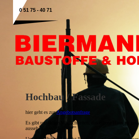
0 51 75 - 40 71
Hochbau / Fassade
hier geht es zur
Angebotsanfrage
.
Es gibt unzählige Möglichkeiten, das eigene Haus zu ges
aussehen.
Unser geschultes Team ist Ihnen bei der Gestaltung dieser