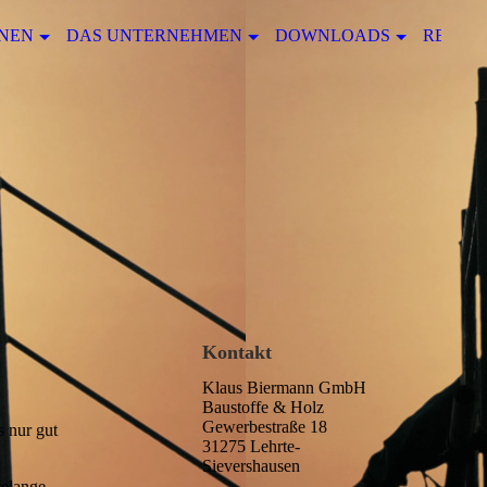
NEN
DAS UNTERNEHMEN
DOWNLOADS
REFER
Kontakt
Klaus Biermann GmbH
Baustoffe & Holz
Gewerbestraße 18
s nur gut
31275 Lehrte-
Sievershausen
telange