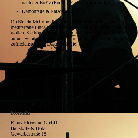
nach der EnEv (Energie-Einsparverordnung))
Demontage & Entsorgung
Ob Sie ein Mehrfamilienhaus im klassischen Stil, eine
mediterrane Finca oder ein modernes Bürogebäude erstellen
wollen, Sie können sich beruhigt mit Ihrer Einbausituation
an uns wenden. Wir haben bestimmt eine ansprechende und
zufriedenstellende Lösung für Sie!
Kontakt
Klaus Biermann GmbH
Baustoffe & Holz
Gewerbestraße 18