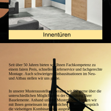
Seit über 50 Jahren bieten wir Ihnen Fachkompetenz zu
einem fairen Preis, schnellen Lieferservice und fachgerechte
Montage. Auch schwierigen Einbausituationen im Neu-
und Altbau stellen wir uns gerne.
In unserer Musterausstellung beraten wir Sie gerne über die
unterschiedlichen Möglichkeiten der Gestaltung Ihrer
Bauelemente. Anhand unserer Musterpalette können wir
mit Ihnen gemeinsam im persönlichen Beratungsgespräch
die vielseitigen Kombinationen ausprobieren!