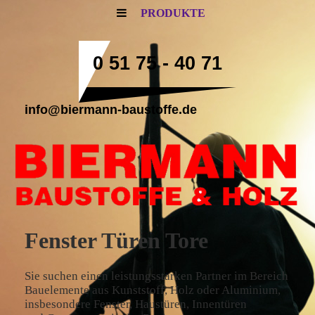
PRODUKTE
0 51 75 - 40 71
info@biermann-baustoffe.de
Fenster Türen Tore
Sie suchen einen leistungsstarken Partner im Bereich
Bauelemente aus Kunststoff, Holz oder Aluminium,
insbesondere Fenster, Haustüren, Innentüren