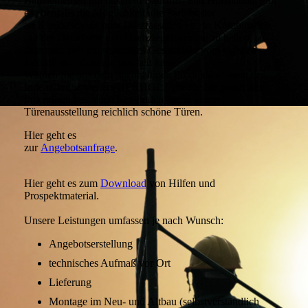
Bauelementen mit unserem Baustoff- und Holzhandel gibt
es ebenfalls die Möglichkeit, die Farbmuster
an Klinkerwände oder Holzfassaden etc. in Kombination
mit der Dachfarbe und Dachziegelvariante zu halten, so
dass man sich ein stimmiges Gesamtbild vom eigenen
zukünftigen Zuhause machen kann.
Wählen Sie aus dem reichhaltigen Produktsortiment des
Innentürenherstellers HERHOLZ die für Sie passenden
Innentüren aus, auch hier finden Sie in unserer
Türenausstellung reichlich schöne Türen.
Hier geht es
zur
Angebotsanfrage
.
Hier geht es zum
Download
von Hilfen und
Prospektmaterial.
Unsere Leistungen umfassen je nach Wunsch:
Angebotserstellung
technisches Aufmaß vor Ort
Lieferung
Montage im Neu- und Altbau (selbstverständlich